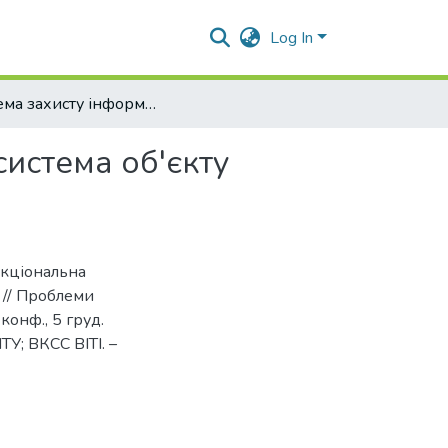
Log In
Система захисту інформації, як функціональна підсистема об'єкту інформатизації
система об'єкту
нкціональна
а // Проблеми
конф., 5 груд.
У; ВКСС ВІТІ. –