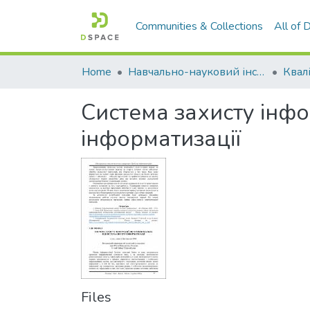
Communities & Collections
All of
Home
Навчально-науковий інститут економіки, управління, права та інформаційних технологій
Система захисту інфо
інформатизації
Files