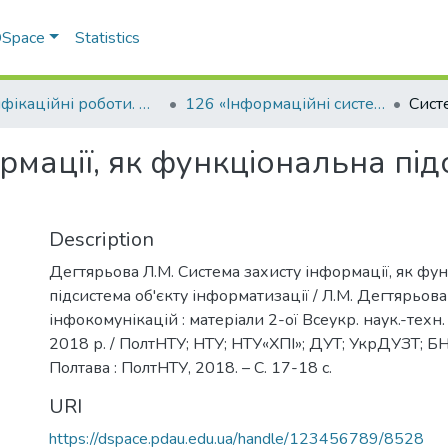
 DSpace
Statistics
Кваліфікаційні роботи. ННІ економіки, управління, права та ІТ
126 «Інформаційні системи та технології»
рмації, як функціональна під
Description
Дегтярьова Л.М. Система захисту інформації, як фу
підсистема об'єкту інформатизації / Л.М. Дегтярьов
інфокомунікацій : матеріали 2-ої Всеукр. наук.-техн. 
2018 р. / ПолтНТУ; НТУ; НТУ«ХПІ»; ДУТ; УкрДУЗТ; БНТ
Полтава : ПолтНТУ, 2018. – С. 17-18 с.
URI
https://dspace.pdau.edu.ua/handle/123456789/8528