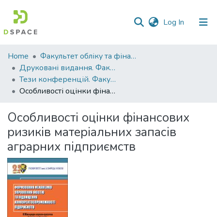
(current)
Log In
Communities
Home
Факультет обліку та фінансів
&
Друковані видання. Факультет обліку та фінансів
Collections
Тези конференцій. Факультет обліку та фінансів
Особливості оцінки фінансових ризиків матеріальних запасів аграрних підприємств
All of DSpace
Особливості оцінки фінансових
Statistics
ризиків матеріальних запасів
аграрних підприємств