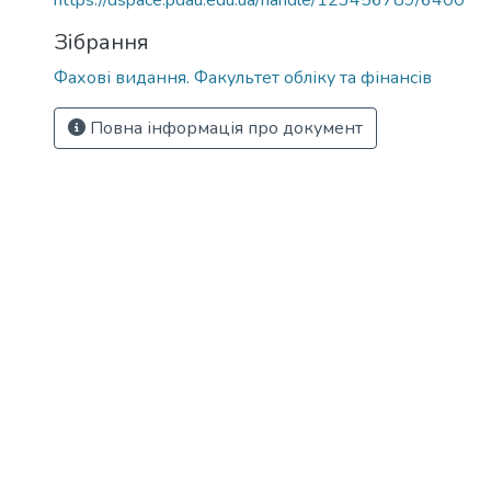
https://dspace.pdau.edu.ua/handle/123456789/6400
Зібрання
Фахові видання. Факультет обліку та фінансів
Повна інформація про документ