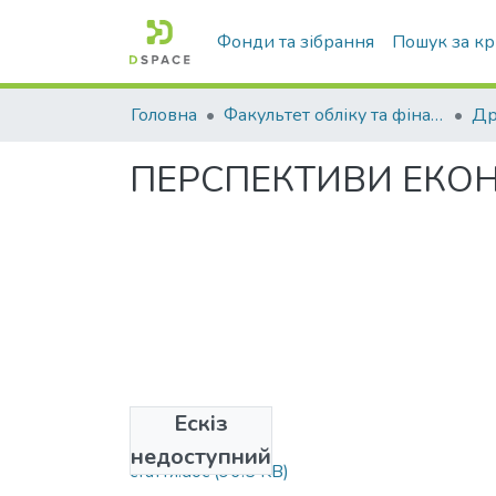
Фонди та зібрання
Пошук за к
Головна
Факультет обліку та фінансів
ПЕРСПЕКТИВИ ЕКОН
Ескіз
Файли
недоступний
стаття.doc
(96.5 KB)