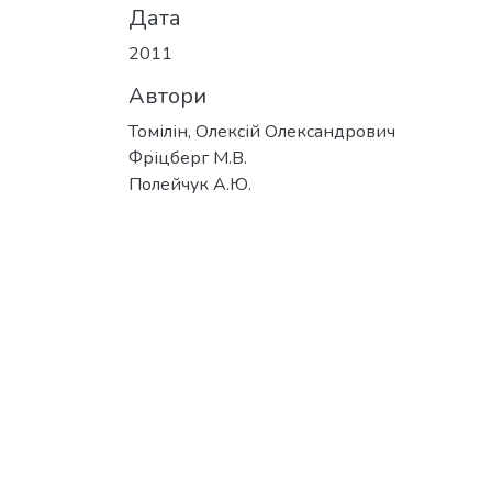
Дата
2011
Автори
Томілін, Олексій Олександрович
Фріцберг М.В.
Полейчук А.Ю.