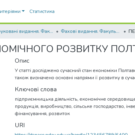
ритеріями
Статистика
Друковані видання. Факультет обліку та фінансів
Фахові видання. Факультет обліку та фінансів
ОМІЧНОГО РОЗВИТКУ ПОЛТ
Опис
У статті досліджено сучасний стан економіки Полтавсь
також визначено основні напрями її розвитку в суча
Ключові слова
підприємницька діяльність, економічне середовище
продукція, виробництво, сільське господарство, інве
фінансування, розвиток
URI