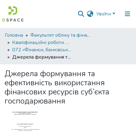
Увійти
Фонди
Головна
Факультет обліку та фінансів
та
Кваліфікаційні роботи. Факультет обліку та фінансів
зібрання
072 «Фінанси, банківська справа, страхування та фондовий ринок » - Магістри 2024-2025
Джерела формування та ефективність використання фінансових ресурсів суб’єкта господарювання
Пошук за критеріями
Джерела формування та
Статистика
ефективність використання
фінансових ресурсів суб’єкта
господарювання