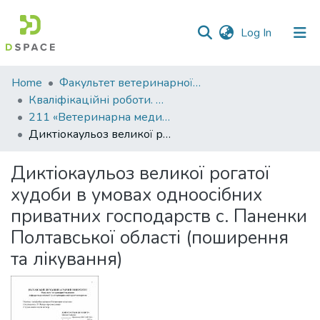
(current)
Log In
Communities
Home
Факультет ветеринарної медицини
&
Кваліфікаційні роботи. Факультет ветеринарної медицини
Collections
211 «Ветеринарна медицина» - Магістри 2022-2023
Диктіокаульоз великої рогатої худоби в умовах одноосібних приватних господарств с. Паненки Полтавської області (поширення та лікування)
All of DSpace
Диктіокаульоз великої рогатої
Statistics
худоби в умовах одноосібних
приватних господарств с. Паненки
Полтавської області (поширення
та лікування)