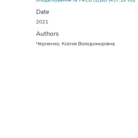
оподаткування та УФЕБ (1).pdf
(497.16 KB)
Date
2021
Authors
Черненко, Ксенія Володимирівна