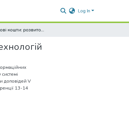
Log In
Грошові кошти: розвиток новітніх інформаційних технологій
ехнологій
нформаційних
у системі
зи доповідей V
ренції 13-14