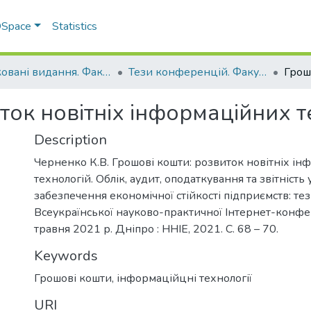
 DSpace
Statistics
Друковані видання. Факультет обліку та фінансів
Тези конференцій. Факультет обліку та фінансів
ток новітніх інформаційних т
Description
Черненко К.В. Грошові кошти: розвиток новітніх і
технологій. Облік, аудит, оподаткування та звітність 
забезпечення економічної стійкості підприємств: те
Всеукраїнської науково-практичної Інтернет-конфе
травня 2021 р. Дніпро : ННІЕ, 2021. С. 68 – 70.
Keywords
Грошові кошти
,
інформаційцні технології
URI