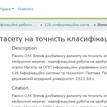
 DSpace
Statistics
Кваліфікаційні роботи. ННІ економіки, управління, права та ІТ
126 «Інформаційні системи та технології» - Магістри 2023-2024
асету на точність класифікац
Description
Раскін О.М. Вплив дисбалансу датасету на точність к
нейронної мережі : кваліфікаційна робота на здобу
освіти Магістр за ОПП Інформаційні управляючі сист
126 Інформаційні системи та технології. Полтава: П
державний аграрний університет. 2023. 66 с.
Citation
Раскін О.М. Вплив дисбалансу датасету на точність к
нейронної мережі : кваліфікаційна робота на здобу