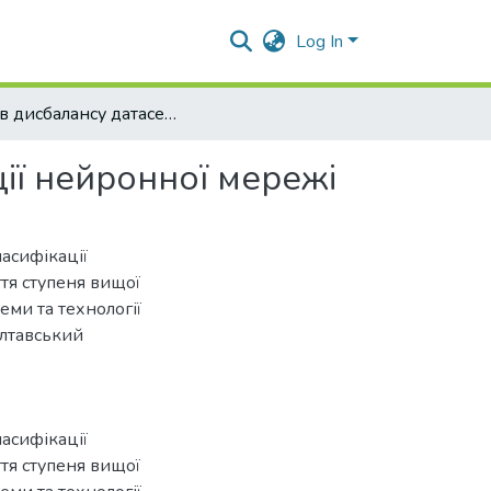
Log In
Вплив дисбалансу датасету на точність класифікації нейронної мережі
ії нейронної мережі
ласифікації
ття ступеня вищої
еми та технології
олтавський
ласифікації
ття ступеня вищої