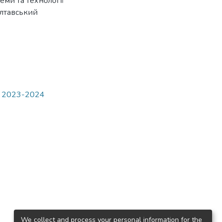
еми та технології
олтавський
ри 2023-2024
We collect and process your personal information for the