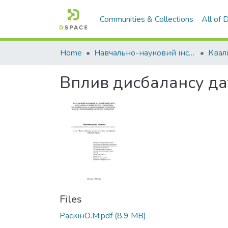
Communities & Collections
All of
Home
Навчально-науковий інститут економіки, управління, права та інформаційних технологій
Вплив дисбалансу дат
Files
РаскінО.М.pdf
(8.9 MB)