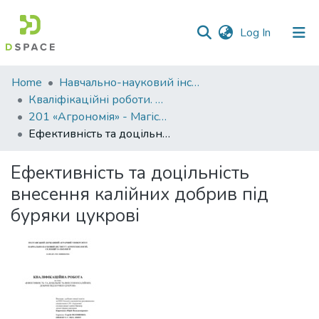
(current)
Log In
Communities
Home
Навчально-науковий інститут агротехнологій, селекції та екології
&
Кваліфікаційні роботи. ННІ агротехнологій, селекції та екології
Collections
201 «Агрономія» - Магістри 2023-2024
Ефективність та доцільність внесення калійних добрив під буряки цукрові
All of DSpace
Ефективність та доцільність
Statistics
внесення калійних добрив під
буряки цукрові