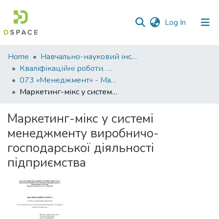
(current)
Log In
Communities
Home
Навчально-науковий інститут економіки, управління, права та інформаційних технологій
&
Кваліфікаційні роботи. ННІ економіки, управління, права та ІТ
Collections
073 «Менеджмент» - Магістри 2025-2026
Маркетинг-мікс у системі менеджменту виробничо-господарської діяльності підприємства
All of DSpace
Маркетинг-мікс у системі
Statistics
менеджменту виробничо-
господарської діяльності
підприємства