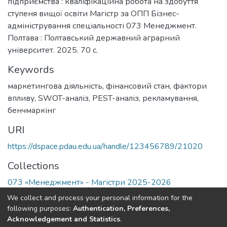
підприємства : кваліфікаційна робота на здобуття
ступеня вищої освіти Магістр за ОПП Бізнес-
адміністрування спеціальності 073 Менеджмент.
Полтава : Полтавський державний аграрний
університет. 2025. 70 с.
Keywords
маркетингова діяльність
,
фінансовий стан
,
фактори
впливу
,
SWOT-аналіз
,
PEST-аналіз
,
рекламування
,
бенчмаркінг
URI
https://dspace.pdau.edu.ua/handle/123456789/21020
Collections
073 «Менеджмент» - Магістри 2025-2026
We collect and process your personal information for the
Full item page
following purposes:
Authentication, Preferences,
Acknowledgement and Statistics
.