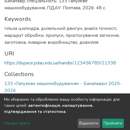
Бакалавр; спеціальність: 133 Галузеве
машинобудування, ПДАУ. Полтава, 2026. 48 с.
Keywords
гільза циліндра
,
дизельний двигун
,
аналіз точності
,
маршрут обробки
,
припуск
,
пристосування затискне
,
заготовка
,
ливарне виробництво
,
довкілля
URI
https://dspace.pdau.edu.ua/handle/123456789/21338
Collections
133 «Галузеве машинобудування» - Бакалаври 2025-
2026
Ми збираємо та обробляємо вашу особисту інформацію для
Full item page
таких цілей:
автентифікація, налаштування,
підтвердження та статистика
.
DSpace software
copyright © 2002-2026
LYRASIS
Налаштувати
Відхилити
Прийняти
Cookie settings
Send Feedback