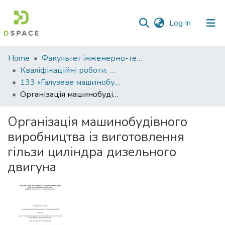
(current)
Log In
Communities
Home
Факультет інженерно-технологічний
&
Кваліфікаційні роботи. Факультет інженерно-технологічний
Collections
133 «Галузеве машинобудування» - Бакалаври 2025-2026
Організація машинобудівного виробництва із виготовлення гільзи циліндра дизельного двигуна
All of DSpace
Організація машинобудівного
Statistics
виробництва із виготовлення
гільзи циліндра дизельного
двигуна