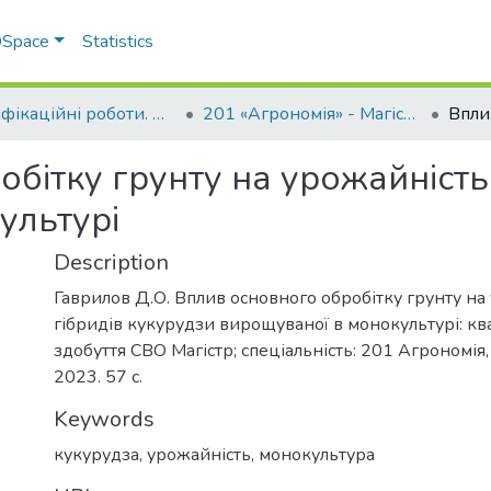
 DSpace
Statistics
Кваліфікаційні роботи. ННІ агротехнологій, селекції та екології
201 «Агрономія» - Магістри 2023-2024
бітку грунту на урожайність
ультурі
Description
Гаврилов Д.О. Вплив основного обробітку грунту на
гібридів кукурудзи вирощуваної в монокультурі: ква
здобуття СВО Магістр; спеціальність: 201 Агрономія
2023. 57 с.
Keywords
кукурудза
,
урожайність
,
монокультура