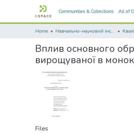
Communities & Collections
All of
Home
Навчально-науковий інститут агротехнологій, селекції та екології
Вплив основного обро
вирощуваної в монок
Files