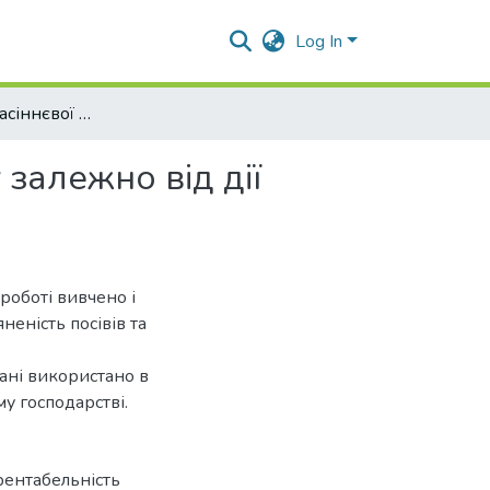
Log In
Формування насіннєвої продуктивності соняшнику залежно від дії засобів захисту
залежно від дії
 роботі вивчено і
неність посівів та
дані використано в
у господарстві.
 рентабельність