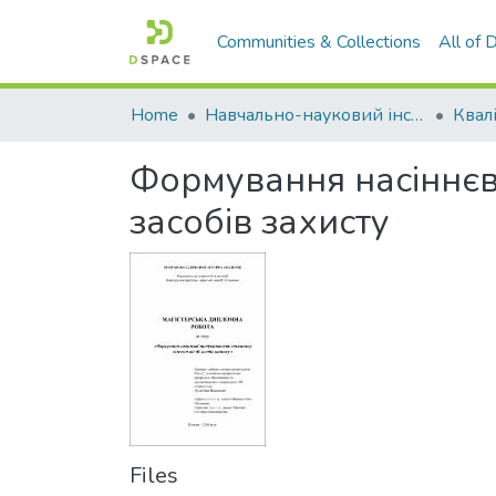
Communities & Collections
All of
Home
Навчально-науковий інститут агротехнологій, селекції та екології
Формування насіннєво
засобів захисту
Files