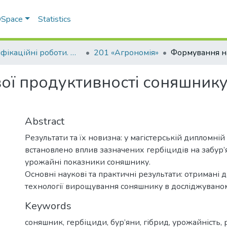
 DSpace
Statistics
Кваліфікаційні роботи. ННІ агротехнологій, селекції та екології
201 «Агрономія»
ї продуктивності соняшнику 
Abstract
Результати та їх новизна: у магістерській дипломній
встановлено вплив зазначених гербіцидів на забур’я
урожайні показники соняшнику.
Основні наукові та практичні результати: отримані 
технології вирощування соняшнику в досліджуваном
Keywords
соняшник, гербіциди, бур’яни, гібрид, урожайність,