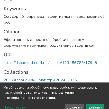
Keywords
Соя
,
сорт
,
б
,
іопрепарат
,
ефективність
,
передпосівна об
,
роб
Citation
Ефективність допосівної обробки насіння у
формуванні насіннєвої продуктивності сортів сої
URI
https://dspace.pdau.edu.ua/handle/123456789/17949
Collections
201 «Агрономія» - Магістри 2024-2025
Ми збираємо та обробляємо вашу особисту інформацію для
Full item page
таких цілей:
автентифікація, налаштування,
підтвердження та статистика
.
DSpace software
copyright © 2002-2026
LYRASIS
Налаштувати
Відхилити
Прийняти