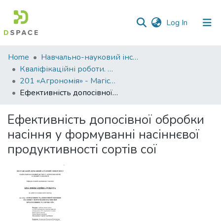
(current)
Log In
Communities
Home
Навчально-науковий інститут агротехнологій, селекції та екології
&
Кваліфікаційні роботи. ННІ агротехнологій, селекції та екології
Collections
201 «Агрономія» - Магістри 2024-2025
Ефективність допосівної обробки насіння у формуванні насіннєвої продуктивності сортів сої
All of DSpace
Ефективність допосівної обробки
Statistics
насіння у формуванні насіннєвої
продуктивності сортів сої