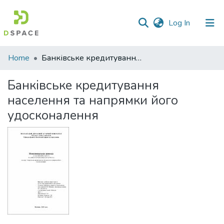
(current)
Log In
Communities
Home
Банківське кредитування населення та напрямки його удосконалення
&
Collections
Банківське кредитування
населення та напрямки його
All of DSpace
удосконалення
Statistics