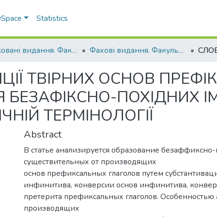
 DSpace
Statistics
Друковані видання. Факультет обліку та фінансів
Фахові видання. Факультет обліку та фінансів
ЦІЇ ТВІРНИХ ОСНОВ ПРЕФІ
Я БЕЗАФІКСНО-ПОХІДНИХ І
ЧНІЙ ТЕРМІНОЛОГІЇ
Abstract
В статье анализируется образование безаффиксно
существительных от производящих
основ префиксальных глаголов путем субстантивац
инфинитива, конверсии основ инфинитива, конвер
претерита префиксальных глаголов. Особенностью
производящих