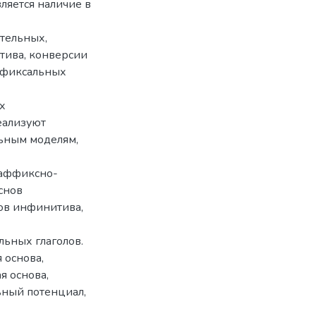
ляется наличие в
тельных,
тива, конверсии
ефиксальных
х
еализуют
ьным моделям,
заффиксно-
снов
ов инфинитива,
ьных глаголов.
 основа,
я основа,
ьный потенциал,