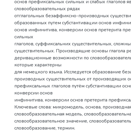
основ префиксальных сильных и слабых глаголов яв
словообразовательных рядах
отглагольных безаффиксно-производных существи
образованных путем субстантивации основ инфини
основ инфинитива, конверсии основ претерита пр
сильных
глаголов, суффиксальних существительных, сложны
существительных. Производящие основы глагола р
деривационные возможности по словообразовател
которые характерны
для немецкого языка. Исследуется образование бе
производных существительных от производящих о
префиксальных глаголов путём субстантивации осн
конверсии основ
инфинитива, конверсии основ претерита префиксал
Ключевые слова: микромодель, основа, производная
словообразовательная модель, словообразовательна
словообразовательное значение, словообразовател
словообразование, термин.