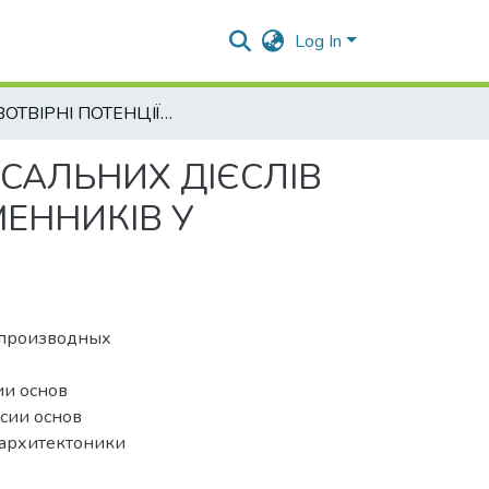
Log In
СЛОВОТВІРНІ ПОТЕНЦІЇ ТВІРНИХ ОСНОВ ПРЕФІКСАЛЬНИХ ДІЄСЛІВ НА РІВНІ УТВОРЕННЯ БЕЗАФІКСНО-ПОХІДНИХ ІМЕННИКІВ У НІМЕЦЬКІЙ ЕКОНОМІЧНІЙ ТЕРМІНОЛОГІЇ
КСАЛЬНИХ ДІЄСЛІВ
МЕННИКІВ У
-производных
ии основ
сии основ
 архитектоники