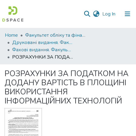
(current)
Log In
Communities
Home
Факультет обліку та фінансів
&
Друковані видання. Факультет обліку та фінансів
Collections
Фахові видання. Факультет обліку та фінансів
РОЗРАХУНКИ ЗА ПОДАТКОМ НА ДОДАНУ ВАРТІСТЬ В ПЛОЩИНІ ВИКОРИСТАННЯ ІНФОРМАЦІЙНИХ ТЕХНОЛОГІЙ
All of DSpace
РОЗРАХУНКИ ЗА ПОДАТКОМ НА
Statistics
ДОДАНУ ВАРТІСТЬ В ПЛОЩИНІ
ВИКОРИСТАННЯ
ІНФОРМАЦІЙНИХ ТЕХНОЛОГІЙ