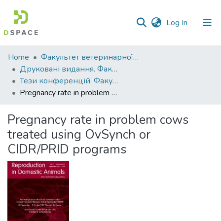
(current)
Log In
Communities
Home
Факультет ветеринарної медицини
&
Друковані видання. Факультет ветеринарної медицини
Collections
Тези конференцій. Факультет ветеринарної медицини
Pregnancy rate in problem cows treated using OvSynch or CIDR/PRID programs
All of DSpace
Pregnancy rate in problem cows
Statistics
treated using OvSynch or
CIDR/PRID programs