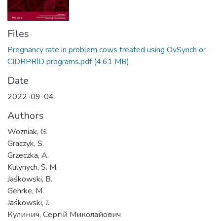
Files
Pregnancy rate in problem cows treated using OvSynch or
CIDRPRID programs.pdf
(4.61 MB)
Date
2022-09-04
Authors
Wozniak, G.
Graczyk, S.
Grzeczka, A.
Kulynych, S. M.
Jaśkowski, B.
Gehrke, M.
Jaśkowski, J.
Кулинич, Сергій Миколайович