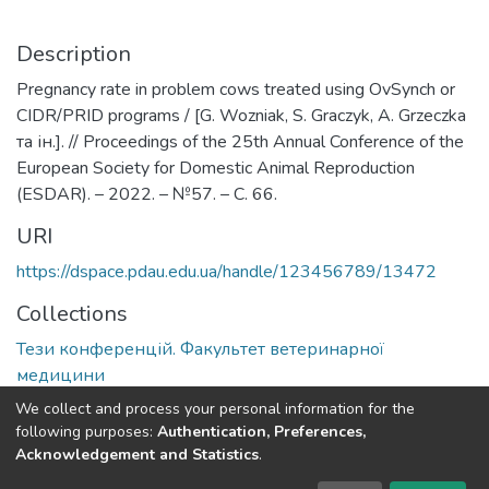
Description
Pregnancy rate in problem cows treated using OvSynch or
CIDR/PRID programs / [G. Wozniak, S. Graczyk, A. Grzeczka
та ін.]. // Proceedings of the 25th Annual Conference of the
European Society for Domestic Animal Reproduction
(ESDAR). – 2022. – №57. – С. 66.
URI
https://dspace.pdau.edu.ua/handle/123456789/13472
Collections
Тези конференцій. Факультет ветеринарної
медицини
We collect and process your personal information for the
Full item page
following purposes:
Authentication, Preferences,
Acknowledgement and Statistics
.