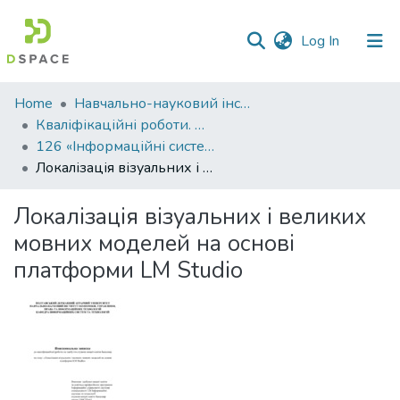
(current)
Log In
Communities
Home
Навчально-науковий інститут економіки, управління, права та інформаційних технологій
&
Кваліфікаційні роботи. ННІ економіки, управління, права та ІТ
Collections
126 «Інформаційні системи та технології» - Бакалаври 2023-2024
Локалізація візуальних і великих мовних моделей на основі платформи LM Studio
All of DSpace
Локалізація візуальних і великих
Statistics
мовних моделей на основі
платформи LM Studio