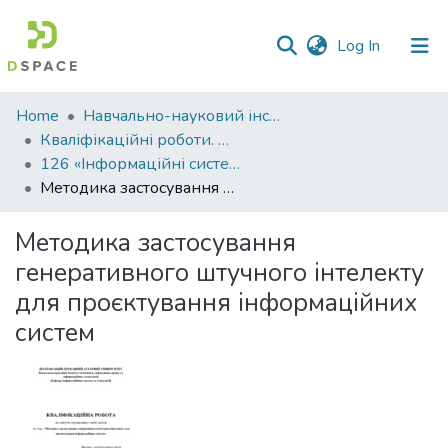
(current)
Log In
Communities
Home
Навчально-науковий інститут економіки, управління, права та інформаційних технологій
&
Кваліфікаційні роботи. ННІ економіки, управління, права та ІТ
Collections
126 «Інформаційні системи та технології» - Магістри 2025-2026
Методика застосування генеративного штучного інтелекту для проєктування інформаційних систем
All of DSpace
Методика застосування
Statistics
генеративного штучного інтелекту
для проєктування інформаційних
систем