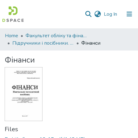
(current)
Log In
Communities
Home
Факультет обліку та фінансів
&
Підручники і посібники. Факультет обліку та фінансів
Фінанси
Collections
Фінанси
All of DSpace
Statistics
Files