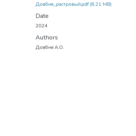
Довбня_растровый.pdf
(8.21 MB)
Date
2024
Authors
Довбня А.О.