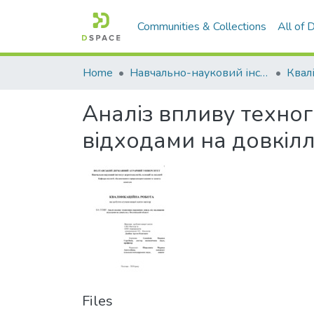
Communities & Collections
All of
Home
Навчально-науковий інститут агротехнологій, селекції та екології
Аналіз впливу техно
відходами на довкілл
Files