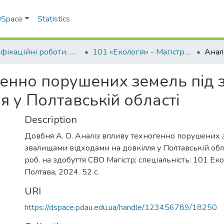
 DSpace
Statistics
Кваліфікаційні роботи. ННІ агротехнологій, селекції та екології
101 «Екологія» - Магістри 2024-2025
генно порушених земель під
я у Полтавській області
Description
Довбня А. О. Аналіз впливу техногенно порушених 
звалищами відходами на довкілля у Полтавській обла
роб. на здобуття СВО Магістр; спеціальність: 101 Ек
Полтава, 2024. 52 с.
URI
https://dspace.pdau.edu.ua/handle/123456789/18250