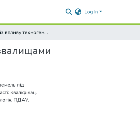
Log In
Аналіз впливу техногенно порушених земель під звалищами відходами на довкілля у Полтавській області
 звалищами
земель під
сті: кваліфікац.
ологія, ПДАУ.