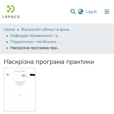
(current)
Log In
Communities
Home
Факультет обліку та фінансів
&
Кафедра германської і української філології
Collections
Підручники і посібники. Кафедра германської і української філології
Наскрізна програма практики
All of DSpace
Наскрізна програма практики
Statistics