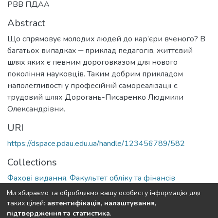
РВВ ПДАА
Abstract
Що спрямовує молодих людей до кар’єри вченого? В
багатьох випадках ‒ приклад педагогів, життєвий
шлях яких є певним дороговказом для нового
покоління науковців. Таким добрим прикладом
наполегливості у професійній самореалізації є
трудовий шлях Дорогань-Писаренко Людмили
Олександрівни.
URI
https://dspace.pdau.edu.ua/handle/123456789/582
Collections
Фахові видання. Факультет обліку та фінансів
Ми збираємо та обробляємо вашу особисту інформацію для
Full item page
таких цілей:
автентифікація, налаштування,
підтвердження та статистика
.