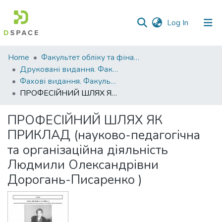
(current)
Log In
Communities
Home
Факультет обліку та фінансів
&
Друковані видання. Факультет обліку та фінансів
Collections
Фахові видання. Факультет обліку та фінансів
ПРОФЕСІЙНИЙ ШЛЯХ ЯК ПРИКЛАД (науково-педагогічна та організаційна діяльність Людмили Олександрівни Дорогань-Писаренко )
All of DSpace
ПРОФЕСІЙНИЙ ШЛЯХ ЯК
Statistics
ПРИКЛАД (науково-педагогічна
та організаційна діяльність
Людмили Олександрівни
Дорогань-Писаренко )