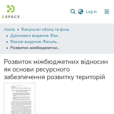
(current)
Log In
Communities
Home
Факультет обліку та фінансів
&
Друковані видання. Факультет обліку та фінансів
Collections
Фахові видання. Факультет обліку та фінансів
Розвиток міжбюджетних відносин як основи ресурсного забезпечення розвитку територій
All of DSpace
Розвиток міжбюджетних відносин
Statistics
як основи ресурсного
забезпечення розвитку територій