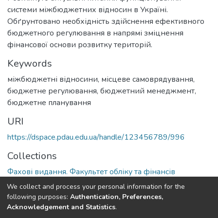
системи міжбюджетних відносин в Україні.
Обґрунтовано необхідність здійснення ефективного
бюджетного регулювання в напрямі зміцнення
фінансової основи розвитку територій.
Keywords
міжбюджетні відносини
,
місцеве самоврядування
,
бюджетне регулювання
,
бюджетний менеджмент
,
бюджетне планування
URI
https://dspace.pdau.edu.ua/handle/123456789/996
Collections
Фахові видання. Факультет обліку та фінансів
We collect and process your personal information for the
Full item page
following purposes:
Authentication, Preferences,
Acknowledgement and Statistics
.