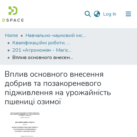
(current)
Log In
Communities
Home
Навчально-науковий інститут агротехнологій, селекції та екології
&
Кваліфікаційні роботи. ННІ агротехнологій, селекції та екології
Collections
201 «Агрономія» - Магістри 2024-2025
Вплив основного внесення добрив та позакореневого підживлення на урожайність пшениці озимої
All of DSpace
Вплив основного внесення
Statistics
добрив та позакореневого
підживлення на урожайність
пшениці озимої