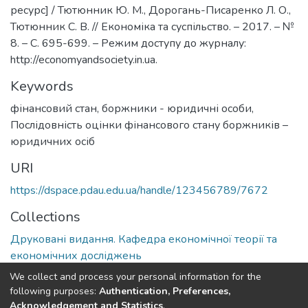
ресурс] / Тютюнник Ю. М., Дорогань-Писаренко Л. О.,
Тютюнник С. В. // Економіка та суспільство. – 2017. – №
8. – С. 695-699. – Режим доступу до журналу:
http://economyandsociety.in.ua.
Keywords
фінансовий стан, боржники - юридичні особи
,
Послідовність оцінки фінансового стану боржників –
юридичних осіб
URI
https://dspace.pdau.edu.ua/handle/123456789/7672
Collections
Друковані видання. Кафедра економічної теорії та
економічних досліджень
We collect and process your personal information for the
Full item page
following purposes:
Authentication, Preferences,
Acknowledgement and Statistics
.