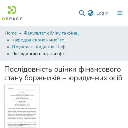
(current)
Log In
Communities
Home
Факультет обліку та фінансів
&
Кафедра економічної теорії та економічних досліджень
Collections
Друковані видання. Кафедра економічної теорії та економічних досліджень
Послідовність оцінки фінансового стану боржників – юридичних осіб
All of DSpace
Послідовність оцінки фінансового
Statistics
стану боржників – юридичних осіб