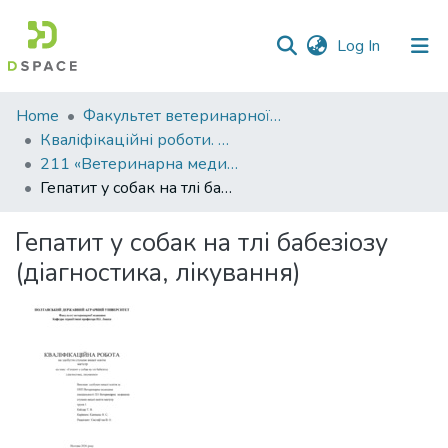
(current)
Log In
Communities
Home
Факультет ветеринарної медицини
&
Кваліфікаційні роботи. Факультет ветеринарної медицини
Collections
211 «Ветеринарна медицина» - Магістри 2025-2026
Гепатит у собак на тлі бабезіозу (діагностика, лікування)
All of DSpace
Гепатит у собак на тлі бабезіозу
Statistics
(діагностика, лікування)