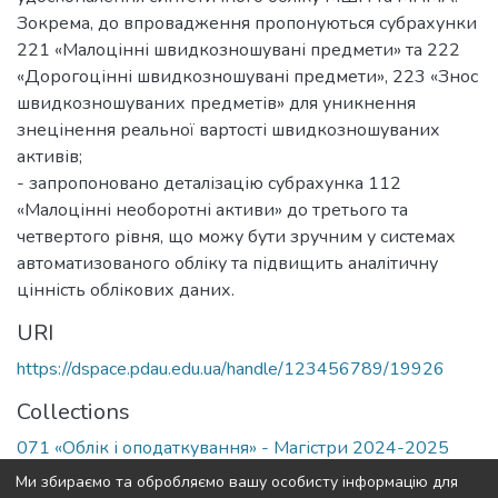
Зокрема, до впровадження пропонуються субрахунки
221 «Малоцінні швидкозношувані предмети» та 222
«Дорогоцінні швидкозношувані предмети», 223 «Знос
швидкозношуваних предметів» для уникнення
знецінення реальної вартості швидкозношуваних
активів;
- запропоновано деталізацію субрахунка 112
«Малоцінні необоротні активи» до третього та
четвертого рівня, що можу бути зручним у системах
автоматизованого обліку та підвищить аналітичну
цінність облікових даних.
URI
https://dspace.pdau.edu.ua/handle/123456789/19926
Collections
071 «Облік і оподаткування» - Магістри 2024-2025
Ми збираємо та обробляємо вашу особисту інформацію для