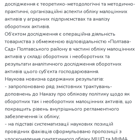
дослідження є теоретико-методологічні та методично-
практичні, організаційні аспекти обліку малоцінних
активів у аграрних підприємствах та аналізу
оборотних активів.
Об’єктом дослідження є операційна діяльність
товариства з обмеженою відповідальністю «Полтава-
Сад» Полтавського району в частині обліку малоцінних
активів у складі оборотних і необоротних та
результати аналітичного дослідження оборотних
активів цього суб’єкта господарювання.
Наукова новизна одержаних результатів:
- запропоновано ряд змістовних трактувань-
доповнень до Наказу про облікову політику щодо як
оборотних так і необоротних малоцінних активів, що
покращить рівень внутрішнього регламентного
забезпечення їх обліку;
- на підставі систематизації наукових позицій
провідних фахівців сформульовано пропозиції з
удосконалення синтетичного обліку МШП та МНМА.