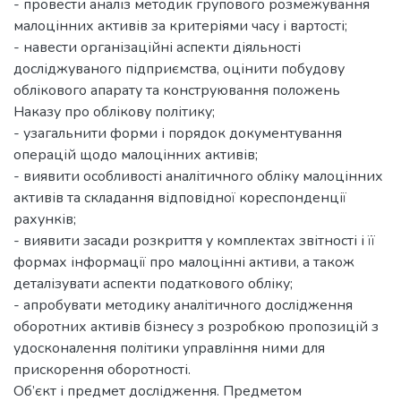
- провести аналіз методик групового розмежування
малоцінних активів за критеріями часу і вартості;
- навести організаційні аспекти діяльності
досліджуваного підприємства, оцінити побудову
облікового апарату та конструювання положень
Наказу про облікову політику;
- узагальнити форми і порядок документування
операцій щодо малоцінних активів;
- виявити особливості аналітичного обліку малоцінних
активів та складання відповідної кореспонденції
рахунків;
- виявити засади розкриття у комплектах звітності і її
формах інформації про малоцінні активи, а також
деталізувати аспекти податкового обліку;
- апробувати методику аналітичного дослідження
оборотних активів бізнесу з розробкою пропозицій з
удосконалення політики управління ними для
прискорення оборотності.
Об’єкт і предмет дослідження. Предметом