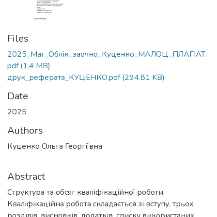
Files
2025_Маг_Облік_заочно_Куценко_МАЛОЦ_ПЛАГІАТ.
pdf
(1.4 MB)
друк_реферата_КУЦЕНКО.pdf
(294.81 KB)
Date
2025
Authors
Куценко Ольга Георгіївна
Abstract
Структура та обсяг кваліфікаційної роботи.
Кваліфікаційна робота складається зі вступу, трьох
розділів, висновків, додатків, списку використаних