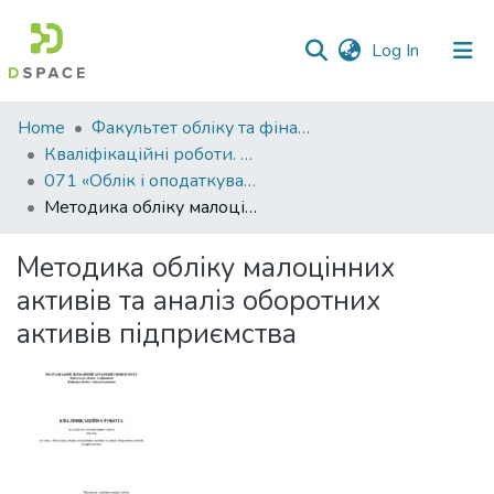
(current)
Log In
Communities
Home
Факультет обліку та фінансів
&
Кваліфікаційні роботи. Факультет обліку та фінансів
Collections
071 «Облік і оподаткування» - Магістри 2024-2025
Методика обліку малоцінних активів та аналіз оборотних активів підприємства
All of DSpace
Методика обліку малоцінних
Statistics
активів та аналіз оборотних
активів підприємства