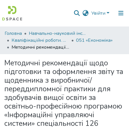
Увійти
Фонди
Головна
Навчально-науковий інститут економіки, управління, права та інформаційних технологій
та
Кваліфікаційні роботи. ННІ економіки, управління, права та ІТ
051 «Економіка»
зібрання
Методичні рекомендації щодо підготовки та оформлення звіту та щоденника з виробничої/переддипломної практики для здобувачів вищої освіти за освітньо-професійною програмою «Інформаційні управляючі системи» спеціальності 126 Інформаційні системи та технології галузі знань 12 Інформаційні технології денної форми навчання, освітній ступінь Бакалавр
Пошук за критеріями
Методичні рекомендації щодо
підготовки та оформлення звіту та
Статистика
щоденника з виробничої/
переддипломної практики для
здобувачів вищої освіти за
освітньо-професійною програмою
«Інформаційні управляючі
системи» спеціальності 126