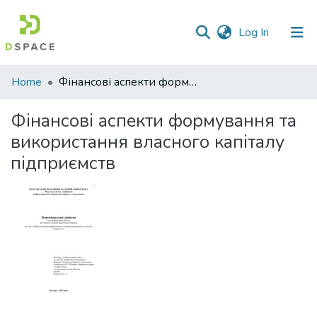
(current)
Log In
Communities
Home
Фінансові аспекти формування та використання власного капіталу підприємств
&
Collections
Фінансові аспекти формування та
використання власного капіталу
All of DSpace
підприємств
Statistics