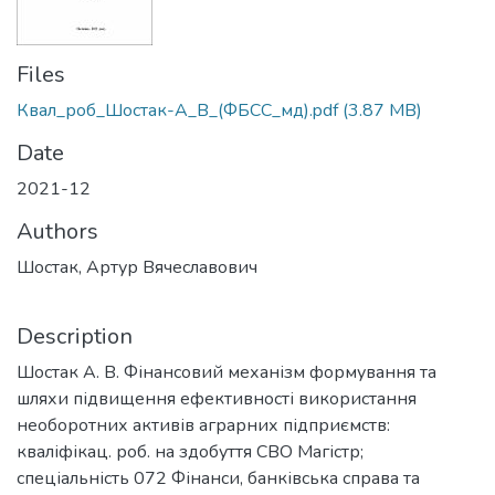
Files
Квал_роб_Шостак-А_В_(ФБСС_мд).pdf
(3.87 MB)
Date
2021-12
Authors
Шостак, Артур Вячеславович
Description
Шостак А. В. Фінансовий механізм формування та
шляхи підвищення ефективності використання
необоротних активів аграрних підприємств:
кваліфікац. роб. на здобуття СВО Магістр;
спеціальність 072 Фінанси, банківська справа та