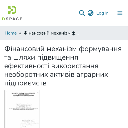
(current)
Log In
Communities
Home
Фінансовий механізм формування та шляхи підвищення ефективності використання необоротних активів аграрних підприємств
&
Collections
Фінансовий механізм формування
та шляхи підвищення
All of DSpace
ефективності використання
Statistics
необоротних активів аграрних
підприємств