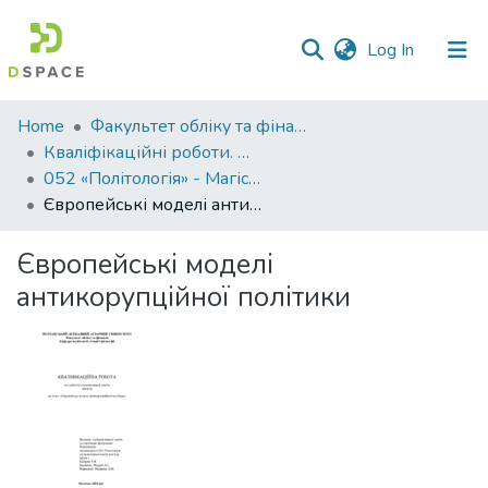
(current)
Log In
Communities
Home
Факультет обліку та фінансів
&
Кваліфікаційні роботи. Факультет обліку та фінансів
Collections
052 «Політологія» - Магістри 2024-2025
Європейські моделі антикорупційної політики
All of DSpace
Європейські моделі
Statistics
антикорупційної політики