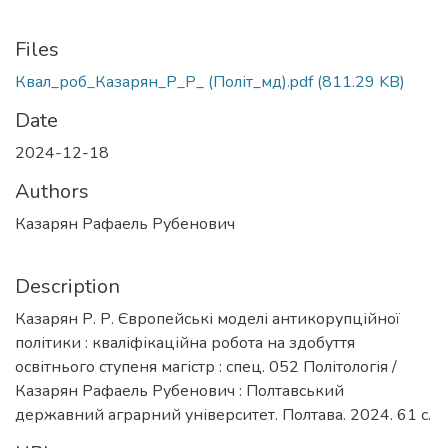
Files
Квал_роб_Казарян_Р_Р_ (Політ_мд).pdf
(811.29 KB)
Date
2024-12-18
Authors
Казарян Рафаель Рубенович
Description
Казарян Р. Р. Європейські моделі антикорупційної
політики : кваліфікаційна робота на здобуття
освітнього ступеня магістр : спец. 052 Політологія /
Казарян Рафаель Рубенович : Полтавський
державний аграрний університет. Полтава. 2024. 61 с.