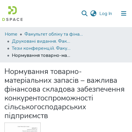
(current)
Log In
Communities
Home
Факультет обліку та фінансів
&
Друковані видання. Факультет обліку та фінансів
Collections
Тези конференцій. Факультет обліку та фінансів
Нормування товарно-матеріальних запасів – важлива фінансова складова забезпечення конкурентоспроможності сільськогосподарських підприємств
All of DSpace
Нормування товарно-
Statistics
матеріальних запасів – важлива
фінансова складова забезпечення
конкурентоспроможності
сільськогосподарських
підприємств