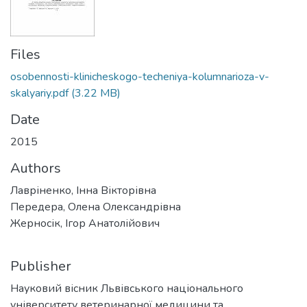
Files
osobennosti-klinicheskogo-techeniya-kolumnarioza-v-
skalyariy.pdf
(3.22 MB)
Date
2015
Authors
Лавріненко, Інна Вікторівна
Передера, Олена Олександрівна
Жерносік, Ігор Анатолійович
Publisher
Науковий вісник Львівського національного
університету ветеринарної медицини та