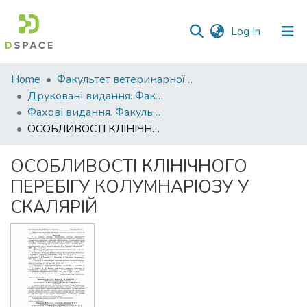
(current)
Log In
Communities
Home
Факультет ветеринарної медицини
&
Друковані видання. Факультет ветеринарної медицини
Collections
Фахові видання. Факультет ветеринарної медицини
ОСОБЛИВОСТІ КЛІНІЧНОГО ПЕРЕБІГУ КОЛУМНАРІОЗУ У СКАЛЯРІЙ
All of DSpace
ОСОБЛИВОСТІ КЛІНІЧНОГО
Statistics
ПЕРЕБІГУ КОЛУМНАРІОЗУ У
СКАЛЯРІЙ