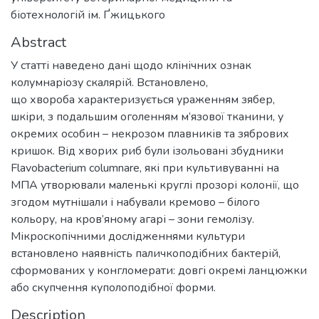
біотехнологій ім. Ґжицького
Abstract
У статті наведено дані щодо клінічних ознак
колумнаріозу скалярій. Встановлено,
що хвороба характеризується ураженням зябер,
шкіри, з подальшим оголенням м’язової тканини, у
окремих особин – некрозом плавників та зябрових
кришок. Від хворих риб були ізольовані збудники
Flavobacterium columnare, які при культивуванні на
МПА утворювали маленькі круглі прозорі колонії, що
згодом мутнішали і набували кремово – білого
кольору, на кров’яному агарі – зони гемолізу.
Мікроскопічними дослідженнями культури
встановлено наявність паличкоподібних бактерій,
сформованих у конгломерати: довгі окремі ланцюжки
або скупчення куполоподібної форми.
Description