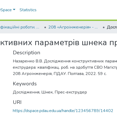
 DSpace
Statistics
Кваліфікаційні роботи. Факультет інженерно-технологічний
208 «Агроінженерія» - Магістри 2022-2023
ктивних параметрів шнека п
Description
Назаренко В.В. Дослідження конструктивних парам
екструдера: кваліфікац. роб. на здобуття СВО Магістр
208 Агроінженерія, ПДАУ. Полтава, 2022. 59 с.
Keywords
Дослідження
,
Шнек
,
Прес-екструдер
URI
https://dspace.pdau.edu.ua/handle/123456789/14402