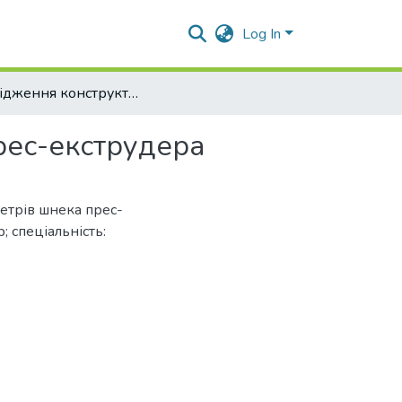
Log In
Дослідження конструктивних параметрів шнека прес-екструдера
рес-екструдера
етрів шнека прес-
; спеціальність: