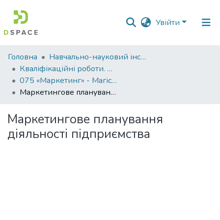
Увійти
Фонди
Головна
Навчально-науковий інститут економіки, управління, права та інформаційних технологій
та
Кваліфікаційні роботи. ННІ економіки, управління, права та ІТ
зібрання
075 «Маркетинг» - Магістри 2023-2024
Маркетингове планування діяльності підприємства
Пошук за критеріями
Маркетингове планування
Статистика
діяльності підприємства