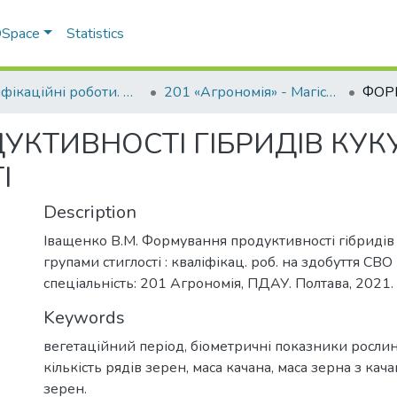
 DSpace
Statistics
Кваліфікаційні роботи. ННІ агротехнологій, селекції та екології
201 «Агрономія» - Магістри 2021-2022
КТИВНОСТІ ГІБРИДІВ КУК
І
Description
Іващенко В.М. Формування продуктивності гібридів
групами стиглості : кваліфікац. роб. на здобуття СВО 
спеціальність: 201 Агрономія, ПДАУ. Полтава, 2021. 
Keywords
вегетаційний період, біометричні показники рослин
кількість рядів зерен, маса качана, маса зерна з кач
зерен.