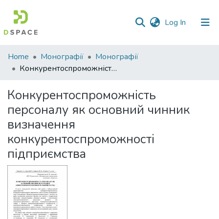
(current)
Log In
Communities
Home
Монографії
Монографії
&
Конкурентоспроможність персоналу як основний чинник визначення конкурентоспроможності підприємства
Collections
Конкурентоспроможність
All of DSpace
персоналу як основний чинник
визначення
Statistics
конкурентоспроможності
підприємства