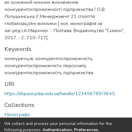
як основний чинник визначення
конкурентоспроможності підприємства / О.В.
Лопушинська // Менеджмент 21 століття:
глобалізаційні виклики [ кол. монографія за
заг.ред.І.А.Маркіної. - Полтава: Видавництво "Симон",
2017. - С. 710-717]
Keywords
конкуренція
,
конкурентоспроможність
,
конкурентоспроможність персоналу
,
конкурентоспроможність підприємства
URI
https://dspace.pdau.edu.ua/handle/123456789/3645
Collections
Монографії
We collect and process your personal information for the
Full item page
following purposes:
Authentication, Preferences,