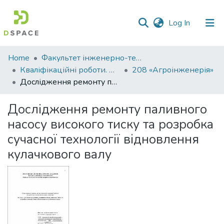
(current)
Log In
Communities
Home
Факультет інженерно-технологічний
&
Кваліфікаційні роботи. Факультет інженерно-технологічний
208 «Агроінженерія»
Collections
Дослідження ремонту паливного насосу високого тиску та розробка сучасної технології відновлення кулачкового валу
All of DSpace
Дослідження ремонту паливного
насосу високого тиску та розробка
Statistics
сучасної технології відновлення
кулачкового валу