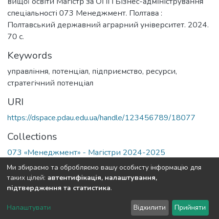
вищої освіти Магістр за ОПП Бізнес-адміністрування
спеціальності 073 Менеджмент. Полтава :
Полтавський державний аграрний університет. 2024.
70 с.
Keywords
управління
,
потенціал
,
підприємство
,
ресурси
,
стратегічний потенціал
URI
https://dspace.pdau.edu.ua/handle/123456789/18077
Collections
073 «Менеджмент» - Магістри 2024-2025
Ми збираємо та обробляємо вашу особисту інформацію для
Full item page
таких цілей:
автентифікація, налаштування,
підтвердження та статистика
.
DSpace software
copyright © 2002-2026
LYRASIS
Налаштувати
Відхилити
Прийняти
Cookie settings
Send Feedback