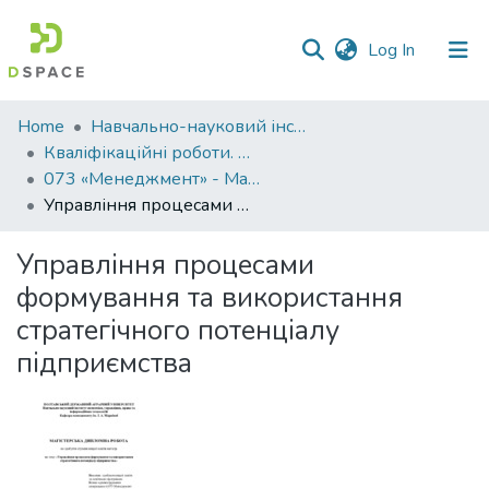
(current)
Log In
Communities
Home
Навчально-науковий інститут економіки, управління, права та інформаційних технологій
&
Кваліфікаційні роботи. ННІ економіки, управління, права та ІТ
Collections
073 «Менеджмент» - Магістри 2024-2025
Управління процесами формування та використання стратегічного потенціалу підприємства
All of DSpace
Управління процесами
Statistics
формування та використання
стратегічного потенціалу
підприємства