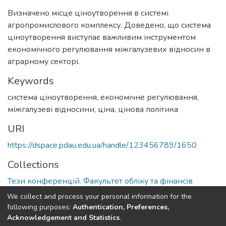
Визначено місце ціноутворення в системі
агропромислового комплексу. Доведено, що система
ціноутворення виступає важливим інструментом
економічного регулювання міжгалузевих відносин в
аграрному секторі.
Keywords
система ціноутворення, економічне регулювання,
міжгалузеві відносини, ціна, цінова політика
URI
https://dspace.pdau.edu.ua/handle/123456789/1650
Collections
Тези конференцій. Факультет обліку та фінансів
We collect and process your personal information for the
Full item page
following purposes:
Authentication, Preferences,
Acknowledgement and Statistics
.