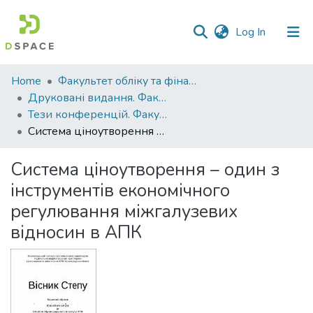
(current)
Log In
Communities
Home
Факультет обліку та фінансів
&
Друковані видання. Факультет обліку та фінансів
Collections
Тези конференцій. Факультет обліку та фінансів
Система ціноутворення – один з інструментів економічного регулювання міжгалузевих відносин в АПК
All of DSpace
Система ціноутворення – один з
Statistics
інструментів економічного
регулювання міжгалузевих
відносин в АПК