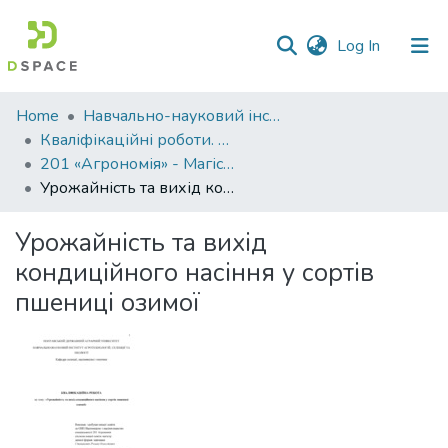
(current)
Log In
Communities
Home
Навчально-науковий інститут агротехнологій, селекції та екології
&
Кваліфікаційні роботи. ННІ агротехнологій, селекції та екології
Collections
201 «Агрономія» - Магістри 2024-2025
Урожайність та вихід кондиційного насіння у сортів пшениці озимої
All of DSpace
Урожайність та вихід
Statistics
кондиційного насіння у сортів
пшениці озимої