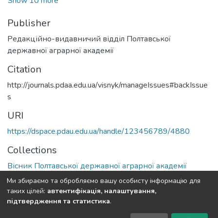
Show 10 more
Publisher
Редакційно-видавничий відділ Полтавської
державної аграрної академії
Citation
http://journals.pdaa.edu.ua/visnyk/manageIssues#backIssue
s
URI
https://dspace.pdau.edu.ua/handle/123456789/4880
Collections
Вісник Полтавської державної аграрної академії
Ми збираємо та обробляємо вашу особисту інформацію для
Full item page
таких цілей:
автентифікація, налаштування,
підтвердження та статистика
.
DSpace software
copyright © 2002-2026
LYRASIS