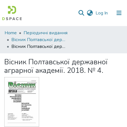
(current)
Log In
Communities
Home
Періодичні видання
&
Вісник Полтавської державної аграрної академії
Collections
Вісник Полтавської державної аграрної академії. 2018. № 4.
All of DSpace
Вісник Полтавської державної
аграрної академії. 2018. № 4.
Statistics