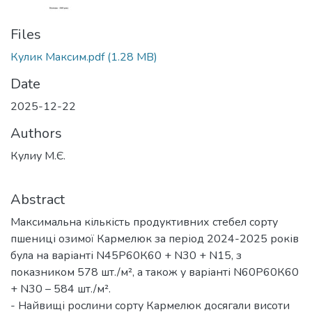
Files
Кулик Максим.pdf
(1.28 MB)
Date
2025-12-22
Authors
Кулиу М.Є.
Abstract
Максимальна кількість продуктивних стебел сорту
пшениці озимої Кармелюк за період 2024-2025 років
була на варіанті N45Р60К60 + N30 + N15, з
показником 578 шт./м², а також у варіанті N60Р60К60
+ N30 – 584 шт./м².
- Найвищі рослини сорту Кармелюк досягали висоти