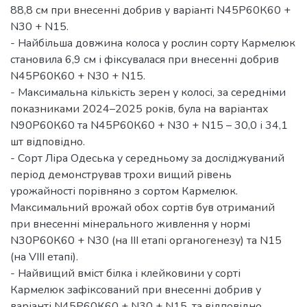
88,8 см при внесенні добрив у варіанті N45Р60К60 +
N30 + N15.
- Найбільша довжина колоса у рослин сорту Кармелюк
становила 6,9 см і фіксувалася при внесенні добрив
N45Р60К60 + N30 + N15.
- Максимальна кількість зерен у колосі, за середніми
показниками 2024–2025 років, була на варіантах
N90Р60К60 та N45Р60К60 + N30 + N15 – 30,0 і 34,1
шт відповідно.
- Сорт Ліра Одеська у середньому за досліджуваний
період демонстрував трохи вищий рівень
урожайності порівняно з сортом Кармелюк.
Максимальний врожай обох сортів був отриманий
при внесенні мінерального живлення у нормі
N30Р60К60 + N30 (на ІІІ етапі органогенезу) та N15
(на VІІІ етапі).
- Найвищий вміст білка і клейковини у сорті
Кармелюк зафіксований при внесенні добрив у
варіанті N45Р60К60 + N30 + N15, та відповідно