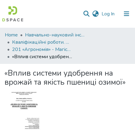
(current)
Log In
Communities
Home
Навчально-науковий інститут агротехнологій, селекції та екології
&
Кваліфікаційні роботи. ННІ агротехнологій, селекції та екології
Collections
201 «Агрономія» - Магістри 2024-2025
«Вплив системи удобрення на врожай та якість пшениці озимої»
All of DSpace
«Вплив системи удобрення на
Statistics
врожай та якість пшениці озимої»