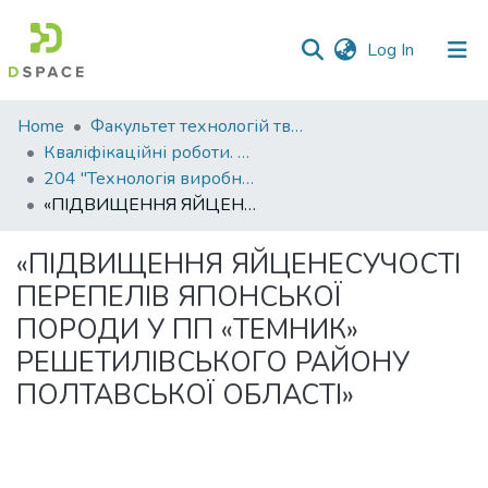
(current)
Log In
Communities
Home
Факультет технологій тваринництва та продовольства
&
Кваліфікаційні роботи. Факультет технологій тваринництва та продовольства
Collections
204 "Технологія виробництва і переробки продукції тваринництва"
«ПІДВИЩЕННЯ ЯЙЦЕНЕСУЧОСТІ ПЕРЕПЕЛІВ ЯПОНСЬКОЇ ПОРОДИ У ПП «ТЕМНИК» РЕШЕТИЛІВСЬКОГО РАЙОНУ ПОЛТАВСЬКОЇ ОБЛАСТІ»
All of DSpace
«ПІДВИЩЕННЯ ЯЙЦЕНЕСУЧОСТІ
Statistics
ПЕРЕПЕЛІВ ЯПОНСЬКОЇ
ПОРОДИ У ПП «ТЕМНИК»
РЕШЕТИЛІВСЬКОГО РАЙОНУ
ПОЛТАВСЬКОЇ ОБЛАСТІ»