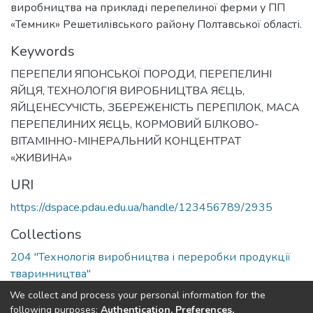
виробництва на прикладі перепелиної ферми у ПП
«Темник» Решетилівського району Полтавської області.
Keywords
ПЕРЕПЕЛИ ЯПОНСЬКОЇ ПОРОДИ
,
ПЕРЕПЕЛИНІ
ЯЙЦЯ
,
ТЕХНОЛОГІЯ ВИРОБНИЦТВА ЯЄЦЬ
,
ЯЙЦЕНЕСУЧІСТЬ
,
ЗБЕРЕЖЕНІСТЬ ПЕРЕПІЛОК
,
МАСА
ПЕРЕПЕЛИНИХ ЯЄЦЬ
,
КОРМОВИЙ БІЛКОВО-
ВІТАМІННО-МІНЕРАЛЬНИЙ КОНЦЕНТРАТ
«ЖИВИНА»
URI
https://dspace.pdau.edu.ua/handle/123456789/2935
Collections
204 "Технологія виробництва і переробки продукції
тваринництва"
We collect and process your personal information for the
Full item page
following purposes:
Authentication, Preferences,