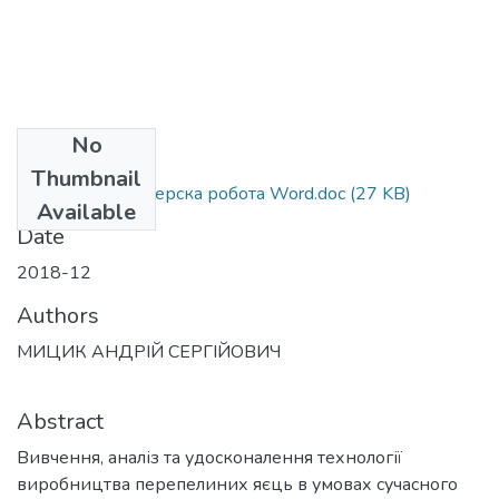
No
Files
Thumbnail
Мицик А. Магістерска робота Word.doc
(27 KB)
Available
Date
2018-12
Authors
МИЦИК АНДРІЙ СЕРГІЙОВИЧ
Abstract
Вивчення, аналіз та удосконалення технології
виробництва перепелиних яєць в умовах сучасного