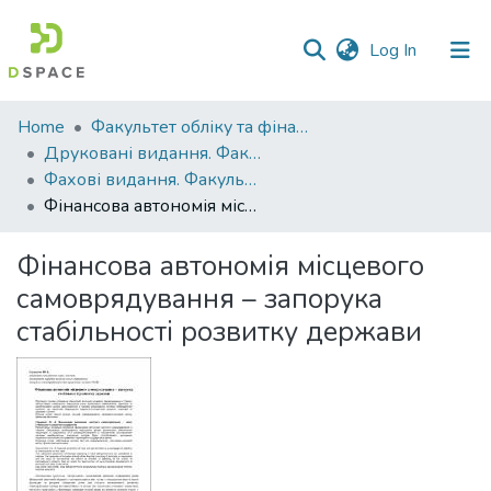
(current)
Log In
Communities
Home
Факультет обліку та фінансів
&
Друковані видання. Факультет обліку та фінансів
Collections
Фахові видання. Факультет обліку та фінансів
Фінансова автономія місцевого самоврядування – запорука стабільності розвитку держави
All of DSpace
Фінансова автономія місцевого
Statistics
самоврядування – запорука
стабільності розвитку держави