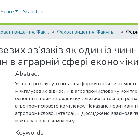
 DSpace
Statistics
Друковані видання. Факультет обліку та фінансів
Фахові видання. Факультет обліку та фінансів
вих зв’язків як один із чинн
н в аграрній сфері економік
Abstract
У статті розглянуто питання формування системног
міжгалузевих відносин в агропромисловому комплек
основні напрямки розвитку сільського господарства
агропромислового комплексу. Показано позитивні і 
агропромислової інтеграції. Досліджено взаємозв’я
міжгалузевого комплексу.
Keywords