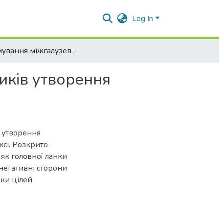
Log In
Формування міжгалузевих зв’язків як один із чинників утворення міжгалузевих відносин в аграрній сфері економіки
иків утворення
и
о утворення
сі. Розкрито
 як головної ланки
негативні сторони
зки цілей