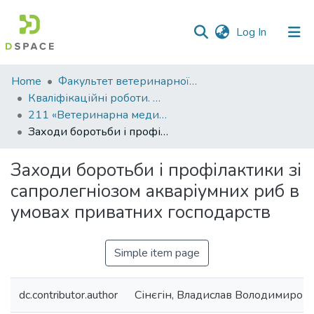
(current)
Log In
Communities
Home
Факультет ветеринарної медицини
&
Кваліфікаційні роботи. Факультет ветеринарної медицини
Collections
211 «Ветеринарна медицина»
Заходи боротьби і профілактики зі сапролегніозом акваріумних риб в умовах приватних господарств
All of DSpace
Заходи боротьби і профілактики зі
Statistics
сапролегніозом акваріумних риб в
умовах приватних господарств
Simple item page
dc.contributor.author
Сінєгін, Владислав Володимиров