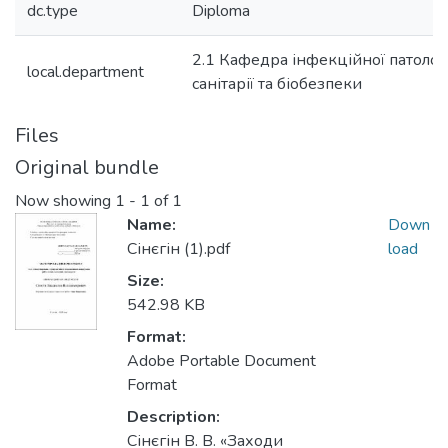
dc.type
Diploma
2.1 Кафедра інфекційної патології,
local.department
санітарії та біобезпеки
Files
Original bundle
Now showing
1 - 1 of 1
Name:
Down
Сінєгін (1).pdf
load
Size:
542.98 KB
Format:
Adobe Portable Document
Format
Description:
Сінєгін В. В. «Заходи