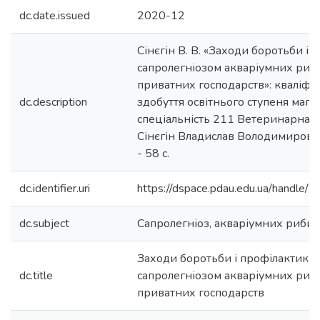
dc.date.issued
2020-12
Сінєгін В. В. «Заходи боротьби і 
сапролегніозом акваріумних риб 
приватних господарств»: кваліфі
dc.description
здобуття освітнього ступеня магіс
спеціальність 211 Ветеринарна 
Сінєгін Владислав Володимирови
- 58 с.
dc.identifier.uri
https://dspace.pdau.edu.ua/handl
dc.subject
Cапролегніоз, акваріумних риби
Заходи боротьби і профілактики 
dc.title
сапролегніозом акваріумних риб 
приватних господарств