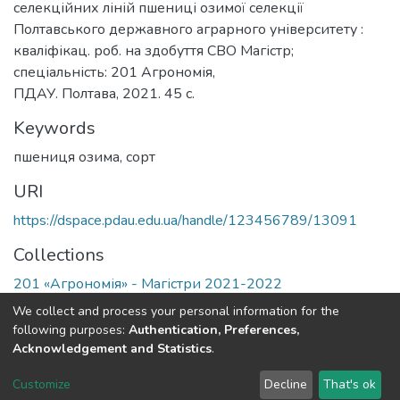
селекційних ліній пшениці озимої селекції
Полтавського державного аграрного університету :
кваліфікац. роб. на здобуття СВО Магістр;
спеціальність: 201 Агрономія,
ПДАУ. Полтава, 2021. 45 с.
Keywords
пшениця озима, сорт
URI
https://dspace.pdau.edu.ua/handle/123456789/13091
Collections
201 «Агрономія» - Магістри 2021-2022
We collect and process your personal information for the
Full item page
following purposes:
Authentication, Preferences,
Acknowledgement and Statistics
.
DSpace software
copyright © 2002-2026
LYRASIS
Customize
Decline
That's ok
Cookie settings
Send Feedback