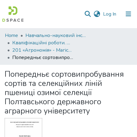
(current)
Log In
Communities
Home
Навчально-науковий інститут агротехнологій, селекції та екології
&
Кваліфікаційні роботи. ННІ агротехнологій, селекції та екології
Collections
201 «Агрономія» - Магістри 2021-2022
Попередньє сортовипробування сортів та селекційних ліній пшениці озимої селекції Полтавського державного аграрного університету
All of DSpace
Попередньє сортовипробування
Statistics
сортів та селекційних ліній
пшениці озимої селекції
Полтавського державного
аграрного університету