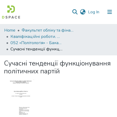
(current)
Log In
Communities
Home
Факультет обліку та фінансів
&
Кваліфікаційні роботи. Факультет обліку та фінансів
Collections
052 «Політологія» - Бакалаври 2023-2024
Сучасні тенденції функціонування політичних партій
All of DSpace
Сучасні тенденції функціонування
Statistics
політичних партій